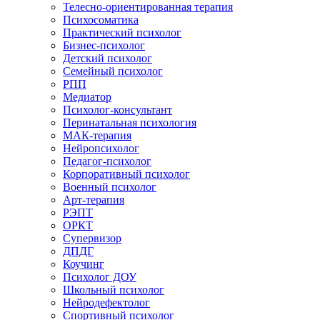
Телесно-ориентированная терапия
Психосоматика
Практический психолог
Бизнес-психолог
Детский психолог
Семейный психолог
РПП
Медиатор
Психолог-консультант
Перинатальная психология
МАК-терапия
Нейропсихолог
Педагог-психолог
Корпоративный психолог
Военный психолог
Арт-терапия
РЭПТ
ОРКТ
Супервизор
ДПДГ
Коучинг
Психолог ДОУ
Школьный психолог
Нейродефектолог
Спортивный психолог