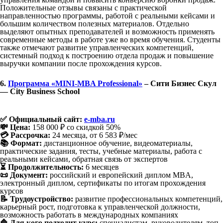
Положительные отзывы связаны с практической
направленностью программы, работой с реальными кейсами и
большим количеством полезных материалов. Отдельно
выделяют опытных преподавателей и возможность применять
современные методы в работе уже во время обучения. Студенты
также отмечают развитие управленческих компетенций,
системный подход к построению отдела продаж и повышение
выручки компании после прохождения курсов.
6.
Программа «MINI-MBA Professional»
– Сити Бизнес Скул
— City Business School
✅ Официальный сайт:
e-mba.ru
💸 Цена:
158 000 ₽ со скидкой 50%
💳 Рассрочка:
24 месяца, от 6 583 ₽/мес
📚 Формат:
дистанционное обучение, видеоматериалы,
практические задания, тесты, учебные материалы, работа с
реальными кейсами, обратная связь от экспертов
⏳ Продолжительность:
6 месяцев
📜 Документ:
российский и европейский диплом MBA,
электронный диплом, сертификаты по итогам прохождения
курсов
📝 Трудоустройство:
развитие профессиональных компетенций,
карьерный рост, подготовка к управленческой должности,
возможность работать в международных компаниях
🔷 Для кого подходит курс:
специалистам, руководителям, топ-