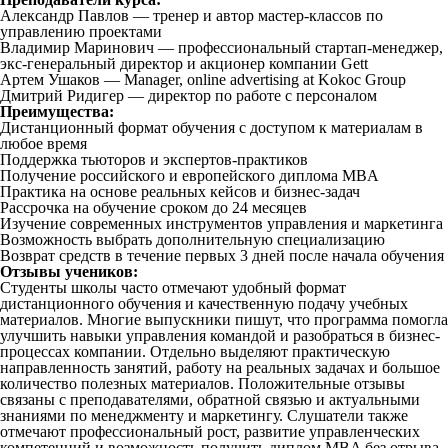
Александр Павлов — тренер и автор мастер-классов по
управлению проектами
Владимир Маринович — профессиональный стартап-менеджер,
экс-генеральный директор и акционер компании Gett
Артем Ушаков — Manager, online advertising at Kokoc Group
Дмитрий Ридигер — директор по работе с персоналом
Преимущества:
Дистанционный формат обучения с доступом к материалам в
любое время
Поддержка тьюторов и экспертов-практиков
Получение российского и европейского диплома MBA
Практика на основе реальных кейсов и бизнес-задач
Рассрочка на обучение сроком до 24 месяцев
Изучение современных инструментов управления и маркетинга
Возможность выбрать дополнительную специализацию
Возврат средств в течение первых 3 дней после начала обучения
Отзывы учеников:
Студенты школы часто отмечают удобный формат
дистанционного обучения и качественную подачу учебных
материалов. Многие выпускники пишут, что программа помогла
улучшить навыки управления командой и разобраться в бизнес-
процессах компании. Отдельно выделяют практическую
направленность занятий, работу на реальных задачах и большое
количество полезных материалов. Положительные отзывы
связаны с преподавателями, обратной связью и актуальными
знаниями по менеджменту и маркетингу. Слушатели также
отмечают профессиональный рост, развитие управленческих
компетенций и возможность получить диплом MBA без отрыва