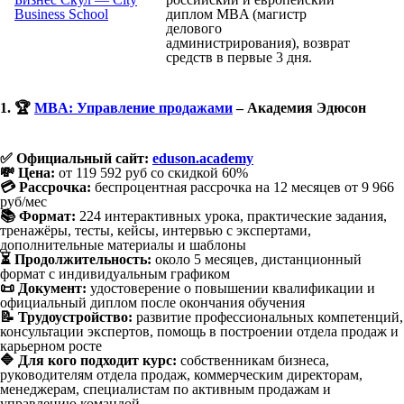
Business School
диплом MBA (магистр
делового
администрирования), возврат
средств в первые 3 дня.
1. 🏆
MBA: Управление продажами
– Академия Эдюсон
✅ Официальный сайт:
eduson.academy
💸 Цена:
от 119 592 руб со скидкой 60%
💳 Рассрочка:
беспроцентная рассрочка на 12 месяцев от 9 966
руб/мес
📚 Формат:
224 интерактивных урока, практические задания,
тренажёры, тесты, кейсы, интервью с экспертами,
дополнительные материалы и шаблоны
⏳ Продолжительность:
около 5 месяцев, дистанционный
формат с индивидуальным графиком
📜 Документ:
удостоверение о повышении квалификации и
официальный диплом после окончания обучения
📝 Трудоустройство:
развитие профессиональных компетенций,
консультации экспертов, помощь в построении отдела продаж и
карьерном росте
🔷 Для кого подходит курс:
собственникам бизнеса,
руководителям отдела продаж, коммерческим директорам,
менеджерам, специалистам по активным продажам и
управлению командой