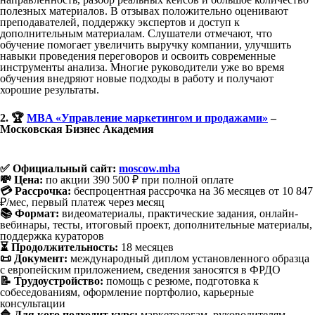
полезных материалов. В отзывах положительно оценивают
преподавателей, поддержку экспертов и доступ к
дополнительным материалам. Слушатели отмечают, что
обучение помогает увеличить выручку компании, улучшить
навыки проведения переговоров и освоить современные
инструменты анализа. Многие руководители уже во время
обучения внедряют новые подходы в работу и получают
хорошие результаты.
2. 🏆
MBA «Управление маркетингом и продажами»
–
Московская Бизнес Академия
✅ Официальный сайт:
moscow.mba
💸 Цена:
по акции 390 500 ₽ при полной оплате
💳 Рассрочка:
беспроцентная рассрочка на 36 месяцев от 10 847
₽/мес, первый платеж через месяц
📚 Формат:
видеоматериалы, практические задания, онлайн-
вебинары, тесты, итоговый проект, дополнительные материалы,
поддержка кураторов
⏳ Продолжительность:
18 месяцев
📜 Документ:
международный диплом установленного образца
с европейским приложением, сведения заносятся в ФРДО
📝 Трудоустройство:
помощь с резюме, подготовка к
собеседованиям, оформление портфолио, карьерные
консультации
🔷 Для кого подходит курс:
маркетологам, руководителям