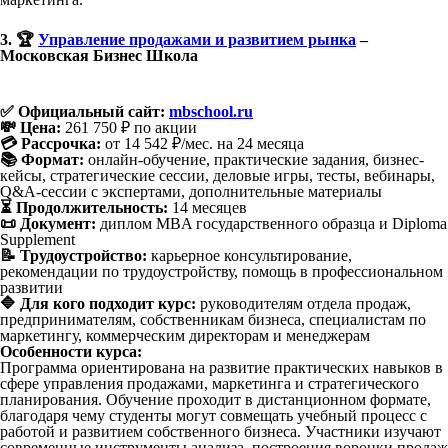
3. 🏆
Управление продажами и развитием рынка
–
Московская Бизнес Школа
✅ Официальный сайт:
mbschool.ru
💸 Цена:
261 750 ₽ по акции
💳 Рассрочка:
от 14 542 ₽/мес. на 24 месяца
📚 Формат:
онлайн-обучение, практические задания, бизнес-
кейсы, стратегические сессии, деловые игры, тесты, вебинары,
Q&A-сессии с экспертами, дополнительные материалы
⏳ Продолжительность:
14 месяцев
📜 Документ:
диплом MBA государственного образца и Diploma
Supplement
📝 Трудоустройство:
карьерное консультирование,
рекомендации по трудоустройству, помощь в профессиональном
развитии
🔷 Для кого подходит курс:
руководителям отдела продаж,
предпринимателям, собственникам бизнеса, специалистам по
маркетингу, коммерческим директорам и менеджерам
Особенности курса:
Программа ориентирована на развитие практических навыков в
сфере управления продажами, маркетинга и стратегического
планирования. Обучение проходит в дистанционном формате,
благодаря чему студенты могут совмещать учебный процесс с
работой и развитием собственного бизнеса. Участники изучают
современные инструменты анализа, построения воронки продаж