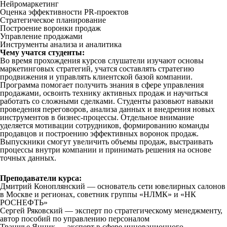
Нейромаркетинг
Оценка эффективности PR-проектов
Стратегическое планирование
Построение воронки продаж
Управление продажами
Инструменты анализа и аналитика
Чему учатся студенты:
Во время прохождения курсов слушатели изучают основы
маркетинговых стратегий, учатся составлять стратегию
продвижения и управлять клиентской базой компании.
Программа помогает получить знания в сфере управления
продажами, освоить технику активных продаж и научиться
работать со сложными сделками. Студенты разовьют навыки
проведения переговоров, анализа данных и внедрения новых
инструментов в бизнес-процессы. Отдельное внимание
уделяется мотивации сотрудников, формированию команды
продавцов и построению эффективных воронок продаж.
Выпускники смогут увеличить объемы продаж, выстраивать
процессы внутри компании и принимать решения на основе
точных данных.
Преподаватели курса:
Дмитрий Коноплянский — основатель сети ювелирных салонов
в Москве и регионах, советник группы «НЛМК» и «НК
РОСНЕФТЬ»
Сергей Ряковский — эксперт по стратегическому менеджменту,
автор пособий по управлению персоналом
Траншье Янник — эксперт в сфере инновационного