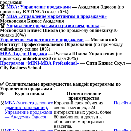
продажами
🏆
MBA: Управление продажами
— Академия Эдюсон (
по
промокоду
RATING5
скидка
5%)
🏆
MBA «Управление маркетингом и продажами»
—
Московская Бизнес Академия
🏆
Управление продажами и развитием рынка
—
Московская Бизнес Школа (
по промокоду
onlinekursy10
скидка
10%)
Управление маркетингом и продажами
— Московский
Институт Профессионального Образования (
по промокоду
onlinekursy
скидка
10%)
MBA Лидер: Продажи
— Русская Школа Управления (
по
промокоду
onlinekursy20
скидка
20%)
Программа «MINI-MBA Professional»
— Сити Бизнес Скул —
City Business School
✅ Отличительные преимущества каждой программы по
Управлению продажами
№
Курс и школа
Отличительные
преимущества
🥇
MBA (магистр делового
Короткий срок обучения
Перейти
администрирования):
около 5 месяцев, 224
Управление продажами
интерактивных урока, более
— Академия Эдюсон
60 шаблонов и доступ к
обновлениям программы
навсегда.
🥈
MBA (магистр делового
Самая продолжительная
Перейти