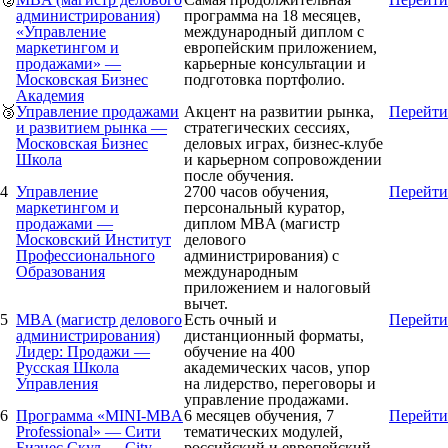
администрирования)
программа на 18 месяцев,
«Управление
международный диплом с
маркетингом и
европейским приложением,
продажами» —
карьерные консультации и
Московская Бизнес
подготовка портфолио.
Академия
🥉
Управление продажами
Акцент на развитии рынка,
Перейти
и развитием рынка —
стратегических сессиях,
Московская Бизнес
деловых играх, бизнес-клубе
Школа
и карьерном сопровождении
после обучения.
4
Управление
2700 часов обучения,
Перейти
маркетингом и
персональный куратор,
продажами —
диплом MBA (магистр
Московский Институт
делового
Профессионального
администрирования) с
Образования
международным
приложением и налоговый
вычет.
5
MBA (магистр делового
Есть очный и
Перейти
администрирования)
дистанционный форматы,
Лидер: Продажи —
обучение на 400
Русская Школа
академических часов, упор
Управления
на лидерство, переговоры и
управление продажами.
6
Программа «MINI-MBA
6 месяцев обучения, 7
Перейти
Professional» — Сити
тематических модулей,
Бизнес Скул — City
российский и европейский