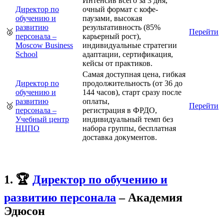
Интенсив всего за 3 дня,
Директор по
очный формат с кофе-
обучению и
паузами, высокая
развитию
результативность (85%
🥈
Перейти
персонала –
карьерный рост),
Moscow Business
индивидуальные стратегии
School
адаптации, сертификация,
кейсы от практиков.
Самая доступная цена, гибкая
Директор по
продолжительность (от 36 до
обучению и
144 часов), старт сразу после
развитию
оплаты,
🥉
Перейти
персонала –
регистрация в ФРДО,
Учебный центр
индивидуальный темп без
НЦПО
набора группы, бесплатная
доставка документов.
1. 🏆
Директор по обучению и
развитию персонала
– Академия
Эдюсон