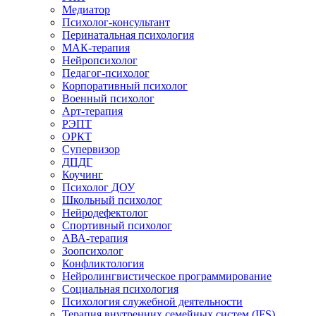
Медиатор
Психолог-консультант
Перинатальная психология
МАК-терапия
Нейропсихолог
Педагог-психолог
Корпоративный психолог
Военный психолог
Арт-терапия
РЭПТ
ОРКТ
Супервизор
ДПДГ
Коучинг
Психолог ДОУ
Школьный психолог
Нейродефектолог
Спортивный психолог
АВА-терапия
Зоопсихолог
Конфликтология
Нейролингвистическое программирование
Социальная психология
Психология служебной деятельности
Терапия внутренних семейных систем (IFS)