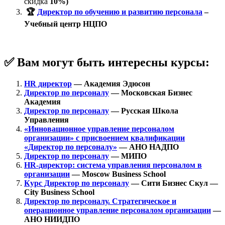
скидка
10%)
🏆
Директор по обучению и развитию персонала
–
Учебный центр НЦПО
✅
Вам могут быть интересны курсы:
HR директор
— Академия Эдюсон
Директор по персоналу
— Московская Бизнес
Академия
Директор по персоналу
— Русская Школа
Управления
«Инновационное управление персоналом
организации» с присвоением квалификации
«Директор по персоналу»
— АНО НАДПО
Директор по персоналу
— МИПО
HR‑директор: система управления персоналом в
организации
— Moscow Business School
Курс Директор по персоналу
— Сити Бизнес Скул —
City Business School
Директор по персоналу. Стратегическое и
операционное управление персоналом организации
—
АНО НИИДПО