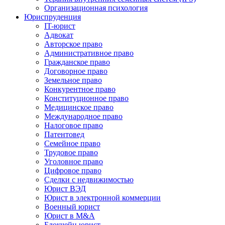
Организационная психология
Юриспруденция
IT-юрист
Адвокат
Авторское право
Административное право
Гражданское право
Договорное право
Земельное право
Конкурентное право
Конституционное право
Медицинское право
Международное право
Налоговое право
Патентовед
Семейное право
Трудовое право
Уголовное право
Цифровое право
Сделки с недвижимостью
Юрист ВЭД
Юрист в электронной коммерции
Военный юрист
Юрист в M&A
Блокчейн юрист