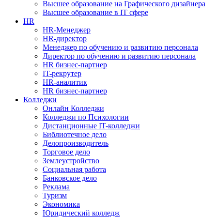
Высшее образование на Графического дизайнера
Высшее образование в IT сфере
HR
HR-Менеджер
HR-директор
Менеджер по обучению и развитию персонала
Директор по обучению и развитию персонала
HR бизнес-партнер
IT-рекрутер
HR-аналитик
HR бизнес-партнер
Колледжи
Онлайн Колледжи
Колледжи по Психологии
Дистанционные IT-колледжи
Библиотечное дело
Делопроизводитель
Торговое дело
Землеустройство
Социальная работа
Банковское дело
Реклама
Туризм
Экономика
Юридический колледж