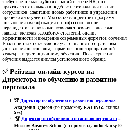
требует не только глубоких знаний в сфере HR, но и
практических навыков в подборе персонала, мотивации
сотрудников, адаптации новых работников и управлении
процессами обучения. Мы составили рейтинг программ
повышения квалификации и профессиональной
переподготовки, которые позволяют освоить ключевые
навыки, включая разработку стратегий, оценку
эффективности и внедрение современных форматов обучения.
Участники таких курсов получают знания по стратегиям
управления персоналом, формированию корпоративной
культуры и дистанционному обучению. По завершении
обучения выдается диплом установленного образца.
✅ Рейтинг онлайн-курсов на
Директора по обучению и развитию
персонала
🏆
Директор по обучению и развитию персонала
–
Академия Эдюсон (
по промокоду
RATING5
скидка
5%)
🏆
Директор по обучению и развитию персонала
–
Moscow Business School
(
по промокоду
onlinekursy10