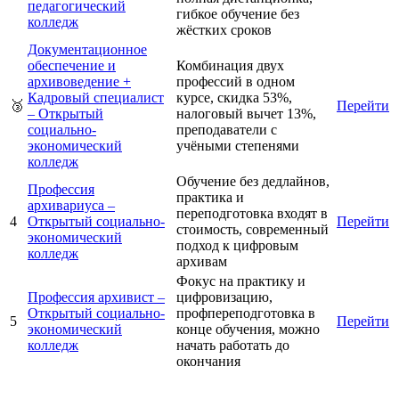
педагогический
гибкое обучение без
колледж
жёстких сроков
Документационное
обеспечение и
Комбинация двух
архивоведение +
профессий в одном
Кадровый специалист
курсе, скидка 53%,
🥉
Перейти
– Открытый
налоговый вычет 13%,
социально-
преподаватели с
экономический
учёными степенями
колледж
Обучение без дедлайнов,
Профессия
практика и
архивариуса –
переподготовка входят в
4
Открытый социально-
Перейти
стоимость, современный
экономический
подход к цифровым
колледж
архивам
Фокус на практику и
Профессия архивист –
цифровизацию,
Открытый социально-
профпереподготовка в
5
Перейти
экономический
конце обучения, можно
колледж
начать работать до
окончания