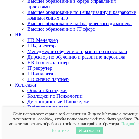
Высшее образование в сфере Управления
проектами
Высшее образование по Геймдизайну и разработке
компьютерных игр
Высшее образование на Графического дизайнера
Высшее образование в IT сфере
HR
HR-Менеджер
HR-директор
Менеджер по обучению и развитию персонала
Директор по обучению и развитию персонала
HR бизнес-партнер
IT-рекрутер
HR-аналитик
HR бизнес-партнер
Колледжи
Онлайн Колледжи
Колледжи по Психологии
Дистанционные IT-колледжи
Библиотечное дело
Делопроизводитель
Сайт использует сервис веб-аналитики Яндекс Метрика с помощь
Торговое дело
технологии «cookie», чтобы пользоваться сайтом было удобнее. В
Землеустройство
можете запретить обработку cookies в настройках браузера.
Подробне
Социальная работа
Политике
.
Я согласен
Банковское дело