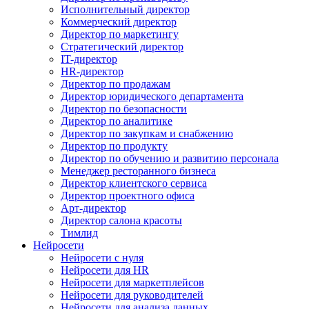
Исполнительный директор
Коммерческий директор
Директор по маркетингу
Стратегический директор
IT-директор
HR-директор
Директор по продажам
Директор юридического департамента
Директор по безопасности
Директор по аналитике
Директор по закупкам и снабжению
Директор по продукту
Директор по обучению и развитию персонала
Менеджер ресторанного бизнеса
Директор клиентского сервиса
Директор проектного офиса
Арт-директор
Директор салона красоты
Тимлид
Нейросети
Нейросети с нуля
Нейросети для HR
Нейросети для маркетплейсов
Нейросети для руководителей
Нейросети для анализа данных