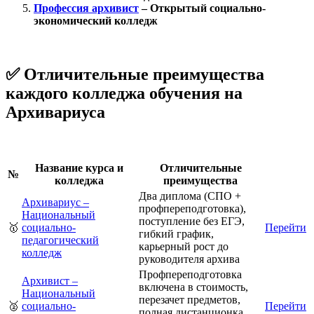
Профессия архивист
– Открытый социально-
экономический колледж
✅ Отличительные преимущества
каждого колледжа обучения на
Архивариуса
Название курса и
Отличительные
№
колледжа
преимущества
Два диплома (СПО +
Архивариус –
профпереподготовка),
Национальный
поступление без ЕГЭ,
🥇
социально-
Перейти
гибкий график,
педагогический
карьерный рост до
колледж
руководителя архива
Профпереподготовка
Архивист –
включена в стоимость,
Национальный
перезачет предметов,
🥈
социально-
Перейти
полная дистанционка,