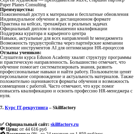
Paper Planes Consulting
Преимущества:
Пожизненный доступ к материалам и бесплатные обновления
Индивидуальное обучение в дистанционном формате
Практика на кейсах, тренажёрах и реальных задачах
Официальный диплом о повышении квалификации
Поддержка куратора и карьерного центра
Навыки, актуальные для всех направлений hr менеджмента
Возможность трудоустройства через партнёрские компании
Освоение инструментов AI для оптимизации HR-процессов
Отзывы учеников:
Слушатели курса Eduson Academy хвалят структуру программы
и практическую направленность. Большинство отмечает, что
обучение помогает систематизировать знания, развить
профессиональные навыки и найти работу. Пользователи ценят
персональное сопровождение и актуальность материалов. Также
положительно оцениваются форматы обучения и возможность
совмещения с работой. Часто отмечают, что курс помог
повысить квалификацию и освоить профессию HR-менеджера с
нуля.
7.
Курс IT-рекрутинга
– Skillfactory
✅ Официальный сайт:
skillfactory.ru
💸 Цена:
от 44 616 руб
💳 Рассрочка:
0%, до 24 месяцев от 1 859 руб/мес