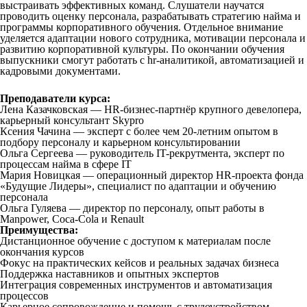
выстраивать эффективных команд. Слушатели научатся
проводить оценку персонала, разрабатывать стратегию найма и
программы корпоративного обучения. Отдельное внимание
уделяется адаптации нового сотрудника, мотивации персонала и
развитию корпоративной культуры. По окончании обучения
выпускники смогут работать с hr-аналитикой, автоматизацией и
кадровыми документами.
Преподаватели курса:
Лена Казачковская — HR-бизнес-партнёр крупного девелопера,
карьерный консультант Skypro
Ксения Чачина — эксперт с более чем 20-летним опытом в
подбору персоналу и карьерном консультировании
Ольга Сергеева — руководитель IT-рекрутмента, эксперт по
процессам найма в сфере IT
Мария Новицкая — операционный директор HR-проекта фонда
«Будущие Лидеры», специалист по адаптации и обучению
персонала
Ольга Гуляева — директор по персоналу, опыт работы в
Manpower, Coca-Cola и Renault
Преимущества:
Дистанционное обучение с доступом к материалам после
окончания курсов
Фокус на практических кейсов и реальных задачах бизнеса
Поддержка наставников и опытных экспертов
Интеграция современных инструментов и автоматизация
процессов
Карьерное сопровождение и помощь с трудоустройством