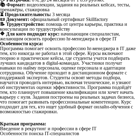
📚 Формат:
видеолекции, задания на реальных кейсах, тесты,
тренажёры, стажировка
⏳ Продолжительность:
3 месяца
📜 Документ:
официальный сертификат Skillfactory
📝 Трудоустройство:
помощь от центра карьеры, практика и
консультации по трудоустройству
🔷 Для кого подходит курс:
начинающим специалистам,
желающим освоить профессию hr-менеджера в сфере IT
Особенности курса:
Программа помогает освоить профессию hr-менеджера в IT даже
тем, кто никогда не работал в этой сфере. Курсы включают
теорию и практические кейсы, где студенты учатся подбирать
лучших кандидатов в digital-командах. Участники получат
навыки по найму персонала, оценке персонала и адаптации
сотрудника. Обучение проходит в дистанционном формате с
поддержкой экспертов. Студенты освоят методы подбора,
научатся проводить интервью, включая технические, и узнают
об инструментах оценки эффективности. Программа подойдёт
тем, кто планирует повышение квалификации или хочет начать
карьеру с нуля. Задания построены на реальных задачах бизнеса,
что помогает развивать профессиональные компетенции. Курс
подходит для тех, кто ищет удобный формат онлайн-обучения с
возможностью стажировки.
Краткая программа:
Введение в рекрутинг и профессии в сфере IT
Особенности поиска IT-специалистов