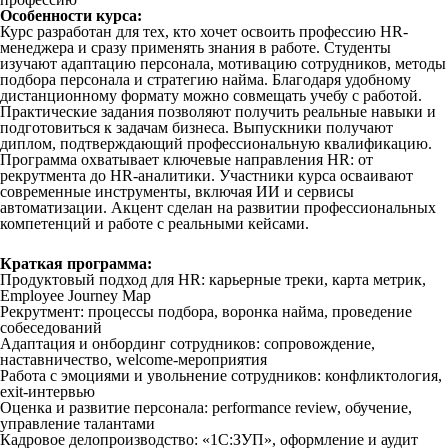
Особенности курса:
Курс разработан для тех, кто хочет освоить профессию HR-
менеджера и сразу применять знания в работе. Студенты
изучают адаптацию персонала, мотивацию сотрудников, методы
подбора персонала и стратегию найма. Благодаря удобному
дистанционному формату можно совмещать учебу с работой.
Практические задания позволяют получить реальные навыки и
подготовиться к задачам бизнеса. Выпускники получают
диплом, подтверждающий профессиональную квалификацию.
Программа охватывает ключевые направления HR: от
рекрутмента до HR-аналитики. Участники курса осваивают
современные инструменты, включая ИИ и сервисы
автоматизации. Акцент сделан на развитии профессиональных
компетенций и работе с реальными кейсами.
Краткая программа:
Продуктовый подход для HR: карьерные треки, карта метрик,
Employee Journey Map
Рекрутмент: процессы подбора, воронка найма, проведение
собеседований
Адаптация и онбординг сотрудников: сопровождение,
наставничество, welcome-мероприятия
Работа с эмоциями и увольнение сотрудников: конфликтология,
exit-интервью
Оценка и развитие персонала: performance review, обучение,
управление талантами
Кадровое делопроизводство: «1С:ЗУП», оформление и аудит