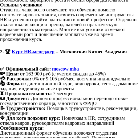
Отзывы учеников:
Студенты чаще всего отмечают, что обучение помогло
систематизировать знания, освоить современные инструменты
HR и успешно пройти адаптацию в новой профессии. Отдельно
хвалят квалификацию преподавателей и практическую
направленность материала. Многие выпускники отмечают
карьерный рост и повышение зарплаты уже во время
прохождения курса.
2. 🏆
Курс HR-менеджер
– Московская Бизнес Академия
✅ Официальный сайт:
moscow.mba
💸 Цена:
от 163 900 руб (с учетом скидки до 45%)
💳 Рассрочка:
0% от 9 105 руб/мес, доступна индивидуально
📚 Формат:
дистанционный курс, видеоуроки, тесты, домашние
задания, индивидуальные проекты
⏳ Продолжительность:
7 месяцев
📜 Документ:
Диплом о профессиональной переподготовке
государственного образца, заносится в ФРДО
📝 Трудоустройство:
Помощь в трудоустройстве, рекомендации,
консультации
🔷 Для кого подходит курс:
Новичкам в HR, сотрудникам
отдела кадров, руководителям кадровых направлений
Особенности курса:
Дистанционный формат обучения позволяет студентам
совмещать прохождение курсов с работой. Программа