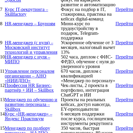
развитие и автоматизацию
7
Курс IT-рекрутинга –
Фокус на подбор в IT,
Перейти
Skillfactory
стажировка, практика на
кейсах digital-команд
8
HR-менеджер – Бруноям
Мини-курс по
Перейти
трудоустройству в
подарок, Telegram-
поддержка
9
HR-менеджер (с нуля) –
Ускоренное обучение от 3
Перейти
Московский институт
месяцев, налоговый вычет
технологий и управления
13%
10
HR-менеджер с нуля –
502 часа, диплом с ФИС-
Перейти
МИПО
ФРДО, обучение с нуля до
уверенного уровня
11
Управление персоналом
670 часов, диплом с
Перейти
организации – АНО
квалификацией
«НИИДПО»
«Менеджер по персоналу»
12
Профессия HR Бизнес-
Чек-листы, 2 проекта в
Перейти
партнёр + ИИ – Skillbox
портфолио, интеграция
ChatGPT и ИИ
13
Менеджер по обучению и
Проекты на реальных
Перейти
развитию персонала –
кейсах, доступ навсегда,
Skillbox
EY-преподаватели
14
Курс «HR-менеджер» –
6 месяцев поддержки
Перейти
Яндекс Практикум
после курса, гослицензия,
инструменты рекрутинга
15
Менеджер по подбору
350 часов, быстрая
Перейти
персонала – НАДПО
переподготовка, 80 часов