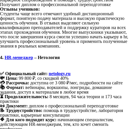
Получают диплом о профессиональной переподготовке
Отзывы учеников:
Студенты чаще всего отмечают удобный дистанционный
формат, понятную подачу материала и высокую практическую
ценность обучения. В отзывах выделяют сильную
квалификацию преподавателей и поддержку кураторов на всех
этапах прохождения обучения. Многие выпускники указывают,
что после завершения курса смогли успешно начать карьеру в hr,
улучшить профессиональный уровень и применить полученные
знания в реальных компаниях.
4.
HR-менеджер
– Нетология
✅ Официальный сайт:
netology.ru
💸 Цена:
99 800 ₽, со скидкой 40%
💳 Рассрочка:
доступна от 3 080 ₽/мес, подробности на сайте
📚 Формат:
вебинары, воркшопы, лонгриды, домашние
задания, доступ к материалам в любое время
⏳ Продолжительность:
8 месяцев, 94 часа теории и 173 часа
практики
📜 Документ:
диплом о профессиональной переподготовке
📝 Трудоустройство:
помощь в трудоустройстве, лаборатория
практики, карьерные консультации
🔷 Для кого подходит курс:
начинающим специалистам,
действующим HR-менеджерам, тем, кто хочет сменить
профессию