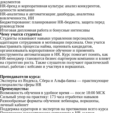
документов
HR-бренд и корпоративная культура: анализ конкурентов,
ценности компании
HR-аналитика и автоматизация: дашборды, аналитика
вовлеченности, ИИ
Бюджетирование: планирование HR-бюджета, защита перед
руководством
Итоговая дипломная работа и бонусные интенсивы
Чему учатся студенты:
Студенты осваивают навыки управления персоналом,
адаптации сотрудников и мотивации персонала. Они учатся
выстраивать процессы найма, оценивать кандидатов,
организовывать корпоративное обучение и применять
инструменты автоматизации в HR. Курс помогает понять, как
HR-менеджер становится бизнес-партнером компании и влияет
на стратегию роста. Также слушатели получают практический
опыт, работая с кейсами и участвуя в воркшопах.
Преподаватели курса:
Эксперты из Яндекса, Сбера и Альфа-банка — практикующие
специалисты сферы HR
Преимущества:
Возможность обучения в удобное время — после 18:00 МСК
Сильный упор на практику: 173 часа отработки навыков
Разнообразные форматы обучения: вебинары, воркшопы,
личный кабинет
Поддержка кураторов и экспертов на протяжении всего курса
Применение искусственного интеллекта в HR-задачах