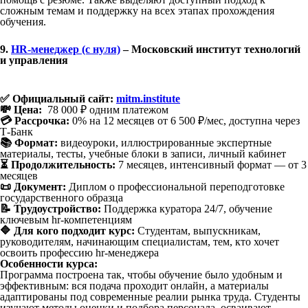
сложным темам и поддержку на всех этапах прохождения
обучения.
9.
HR-менеджер (с нуля)
– Московский институт технологий
и управления
✅ Официальный сайт:
mitm.institute
💸 Цена:
78 000 ₽ одним платежом
💳 Рассрочка:
0% на 12 месяцев от 6 500 ₽/мес, доступна через
Т-Банк
📚 Формат:
видеоуроки, иллюстрированные экспертные
материалы, тесты, учебные блоки в записи, личный кабинет
⏳ Продолжительность:
7 месяцев, интенсивный формат — от 3
месяцев
📜 Документ:
Диплом о профессиональной переподготовке
государственного образца
📝 Трудоустройство:
Поддержка куратора 24/7, обучение
ключевым hr-компетенциям
🔷 Для кого подходит курс:
Студентам, выпускникам,
руководителям, начинающим специалистам, тем, кто хочет
освоить профессию hr-менеджера
Особенности курса:
Программа построена так, чтобы обучение было удобным и
эффективным: вся подача проходит онлайн, а материалы
адаптированы под современные реалии рынка труда. Студенты
изучают методы оценки и подбора персонала, осваивают