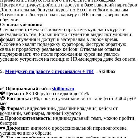
Программа трудоустройства и доступ к базе вакансий партнёров
Дополнительные бонусы: курсы по Excel и гибким навыкам
Возможность быстро начать карьеру в HR после завершения
обучения
Отзывы учеников:
Слушатели отмечают сильную практическую часть курса и
актуальность тем. Большинство студентов выделяют удобный
формат обучения и доступ к материалам в любое время.
Особенно хвалят поддержку кураторов, быструю обратную
связь и проработку реальных кейсов. Отдельные отзывы
подчеркивают, что после прохождения курса им удалось
успешно устроиться на позицию HR-менеджера даже без опыта.
5.
Менеджер по работе с персоналом + ИИ
– Skillbox
✅ Официальный сайт:
skillbox.ru
💸 Цена:
от 83 136 руб со скидкой до 55%
💳 Рассрочка:
0%, срок и сумма зависят от тарифа от 3 464 руб/
мес
📚 Формат:
видеолекции, домашние задания, кейсы от
компаний, вебинары, личный куратор
⏳ Продолжительность:
индивидуальный темп, можно пройти
быстрее
📜 Документ:
диплом о профессиональной переподготовке
установленного образца
📝 Трудоустройство:
помощь с резюме, собеседованиями и