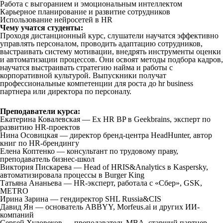
Работа с выгоранием и эмоциональным интеллектом
Карьерное планирование и развитие сотрудников
Использование нейросетей в HR
Чему учатся студенты:
Проходя дистанционный курс, слушатели научатся эффективно
управлять персоналом, проводить адаптацию сотрудников,
выстраивать систему мотивации, внедрять инструменты оценки
и автоматизации процессов. Они освоят методы подбора кадров,
научатся выстраивать стратегию найма и работы с
корпоративной культурой. Выпускники получат
профессиональные компетенции для роста до hr business
партнера или директора по персоналу.
Преподаватели курса:
Екатерина Ковалевская — Ex HR BP в Geekbrains, эксперт по
развитию HR-проектов
Нина Осовицкая — директор бренд-центра HeadHunter, автор
книг по HR-брендингу
Елена Коптенко — консультант по трудовому праву,
преподаватель бизнес-школ
Виктория Пискарева — Head of HRIS&Analytics в Kaspersky,
автоматизировала процессы в Burger King
Татьяна Ананьева — HR-эксперт, работала с «Сбер», GSK,
METRO
Ирина Зарина — гендиректор SHL Russia&CIS
Давид Ян — основатель ABBYY, Morfeus.ai и других ИИ-
компаний
Сергей Худовеков — преподаватель MBA, старший партнер