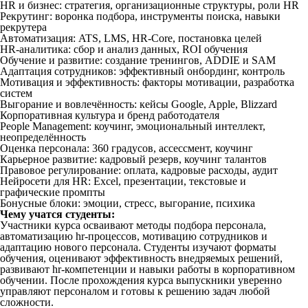
HR и бизнес: стратегия, организационные структуры, роли HR
Рекрутинг: воронка подбора, инструменты поиска, навыки
рекрутера
Автоматизация: ATS, LMS, HR-Core, постановка целей
HR-аналитика: сбор и анализ данных, ROI обучения
Обучение и развитие: создание тренингов, ADDIE и SAM
Адаптация сотрудников: эффективный онбординг, контроль
Мотивация и эффективность: факторы мотивации, разработка
систем
Выгорание и вовлечённость: кейсы Google, Apple, Blizzard
Корпоративная культура и бренд работодателя
People Management: коучинг, эмоциональный интеллект,
неопределённость
Оценка персонала: 360 градусов, ассессмент, коучинг
Карьерное развитие: кадровый резерв, коучинг талантов
Правовое регулирование: оплата, кадровые расходы, аудит
Нейросети для HR: Excel, презентации, текстовые и
графические промпты
Бонусные блоки: эмоции, стресс, выгорание, психика
Чему учатся студенты:
Участники курса осваивают методы подбора персонала,
автоматизацию hr-процессов, мотивацию сотрудников и
адаптацию нового персонала. Студенты изучают форматы
обучения, оценивают эффективность внедряемых решений,
развивают hr-компетенции и навыки работы в корпоративном
обучении. После прохождения курса выпускники уверенно
управляют персоналом и готовы к решению задач любой
сложности.