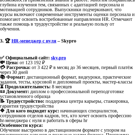
глубина изучения тем, связанных с адаптацией персонала и
мотивацией сотрудников. Выпускники подчеркивают, что
курсы включают современные инструменты оценки персонала и
помогают освоить востребованные направления HR. Отмечают
также помощь в трудоустройстве и реальную пользу от
обучения.
3. 🏆
HR-менеджер с нуля
– Skypro
✅ Официальный сайт:
sky.pro
💸 Цена:
от 123 192 ₽
💳 Рассрочка:
от 3 422 ₽ в месяц до 36 месяцев, первый платёж
через 30 дней
📚 Формат:
дистанционный формат, видеуроки, практические
задания, тесты, курсовой и дипломный проекты, мастер-классы
⏳ Продолжительность:
8 месяцев
📜 Документ:
диплом о профессиональной переподготовке
установленного образца
📝 Трудоустройство:
поддержка центра карьеры, стажировка,
гарантия трудоустройства
🔷 Для кого подходит курс:
начинающих специалистов,
сотрудников отделов кадров, тех, кто хочет освоить профессию
hr-менеджера с нуля и работать в сферы hr
Особенности курса:
Обучение выстроено в дистанционном формате с упором на
практических навыков и реальные задачи бизнеса. Программа