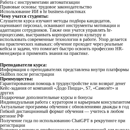
Работа с инструментами автоматизации
Правовые основы: трудовое законодательство
Использование ИИ в hr business-практиках
Чему учатся студенты:
Слушатели курса изучают методы подбора кандидатов,
оценивают персонал, осваивают инструменты мотивации и
адаптации сотрудников. Также они учатся управлять hr-
процессами, выстраивать корпоративную культуру и
использовать современные технологии в работе. Упор делается
на практических навыках: обучение проходит через реальные
кейсы и задачи, что помогает быстро освоить профессию HR-
менеджера и применять знания на практике.
Преподаватели курса:
Информация о преподавателях представлена внутри платформы
Skillbox после регистрации
Преимущества:
Гарантированная помощь в трудоустройстве или возврат денег
Кейс-задания от компаний «Додо Пицца», S7, «Самолёт» и
других
Подарочные дополнительные курсы и бонусы
Индивидуальная работа с куратором и карьерным консультантом
Актуальные программы обучения с обновлениями дважды в год
Гибкий дистанционный формат обучения — учитесь в любом
регионе РФ
Получение гида по использованию ChatGPT в рекрутинге при
регистрации
Развитие ключевых профессиональных компетенций для выхода