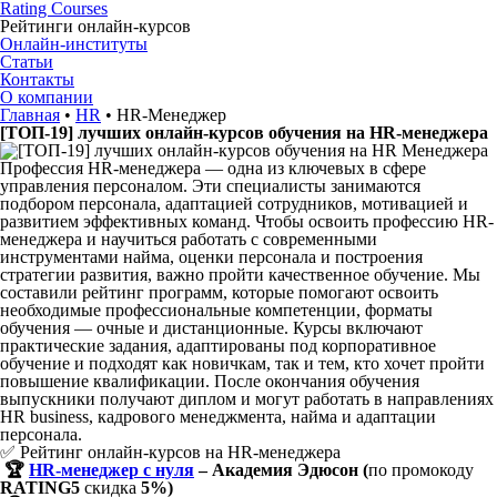
Rating Courses
Рейтинги
онлайн-курсов
Онлайн-институты
Статьи
Контакты
О компании
Главная
•
HR
•
HR-Менеджер
[ТОП-19] лучших онлайн-курсов обучения на HR-менеджера
Профессия HR-менеджера — одна из ключевых в сфере
управления персоналом. Эти специалисты занимаются
подбором персонала, адаптацией сотрудников, мотивацией и
развитием эффективных команд. Чтобы освоить профессию HR-
менеджера и научиться работать с современными
инструментами найма, оценки персонала и построения
стратегии развития, важно пройти качественное обучение. Мы
составили рейтинг программ, которые помогают освоить
необходимые профессиональные компетенции, форматы
обучения — очные и дистанционные. Курсы включают
практические задания, адаптированы под корпоративное
обучение и подходят как новичкам, так и тем, кто хочет пройти
повышение квалификации. После окончания обучения
выпускники получают диплом и могут работать в направлениях
HR business, кадрового менеджмента, найма и адаптации
персонала.
✅ Рейтинг онлайн-курсов на HR-менеджера
🏆
HR-менеджер с нуля
– Академия Эдюсон (
по промокоду
RATING5
скидка
5%)