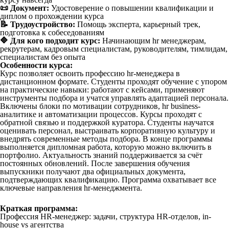
📜 Документ:
Удостоверение о повышении квалификации и
диплом о прохождении курса
📝 Трудоустройство:
Помощь эксперта, карьерный трек,
подготовка к собеседованиям
🔷 Для кого подходит курс:
Начинающим hr менеджерам,
рекрутерам, кадровым специалистам, руководителям, тимлидам,
специалистам без опыта
Особенности курса:
Курс позволяет освоить профессию hr-менеджера в
дистанционном формате. Студенты проходят обучение с упором
на практические навыки: работают с кейсами, применяют
инструменты подбора и учатся управлять адаптацией персонала.
Включены блоки по мотивации сотрудников, hr business-
аналитике и автоматизации процессов. Курсы проходят с
обратной связью и поддержкой куратора. Студенты научатся
оценивать персонал, выстраивать корпоративную культуру и
внедрять современные методы подбора. В конце программы
выполняется дипломная работа, которую можно включить в
портфолио. Актуальность знаний поддерживается за счёт
постоянных обновлений. После завершения обучения
выпускники получают два официальных документа,
подтверждающих квалификацию. Программа охватывает все
ключевые направления hr-менеджмента.
Краткая программа:
Профессия HR-менеджер: задачи, структура HR-отделов, in-
house vs агентства