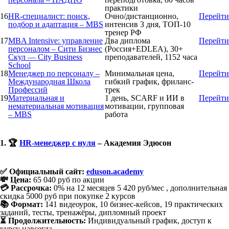
практики
16
HR-специалист: поиск,
Очно/дистанционно,
Перейти
подбор и адаптация – MBS
интенсив 3 дня, ТОП-10
тренер РФ
17
MBA Intensive: управление
Два диплома
Перейти
персоналом – Сити Бизнес
(Россия+EDLEA), 30+
Скул — City Business
преподавателей, 1152 часа
School
18
Менеджер по персоналу –
Минимальная цена,
Перейти
Международная Школа
гибкий график, фриланс-
Профессий
трек
19
Материальная и
1 день, SCARF и ИИ в
Перейти
нематериальная мотивация
мотивации, групповая
– MBS
работа
1. 🏆
HR-менеджер с нуля
– Академия Эдюсон
✅ Официальный сайт:
eduson.academy
💸 Цена:
65 040 руб по акции
💳 Рассрочка:
0% на 12 месяцев 5 420 руб/мес , дополнительная
скидка 5000 руб при покупке 2 курсов
📚 Формат:
141 видеоурок, 10 бизнес-кейсов, 19 практических
заданий, тесты, тренажёры, дипломный проект
⏳ Продолжительность:
Индивидуальный график, доступ к
курсу навсегда