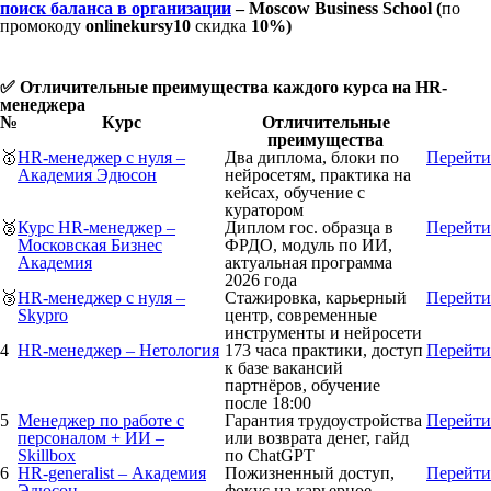
поиск баланса в организации
– Moscow Business School (
по
промокоду
onlinekursy10
скидка
10%)
✅ Отличительные преимущества каждого курса на HR-
менеджера
№
Курс
Отличительные
преимущества
🥇
HR-менеджер с нуля –
Два диплома, блоки по
Перейти
Академия Эдюсон
нейросетям, практика на
кейсах, обучение с
куратором
🥈
Курс HR-менеджер –
Диплом гос. образца в
Перейти
Московская Бизнес
ФРДО, модуль по ИИ,
Академия
актуальная программа
2026 года
🥉
HR-менеджер с нуля –
Стажировка, карьерный
Перейти
Skypro
центр, современные
инструменты и нейросети
4
HR-менеджер – Нетология
173 часа практики, доступ
Перейти
к базе вакансий
партнёров, обучение
после 18:00
5
Менеджер по работе с
Гарантия трудоустройства
Перейти
персоналом + ИИ –
или возврата денег, гайд
Skillbox
по ChatGPT
6
HR-generalist – Академия
Пожизненный доступ,
Перейти
Эдюсон
фокус на карьерное