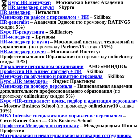
🏆
Курс HR-менеджер
– Московская Бизнес Академия
🏆
HR-менеджер с нуля
– Skypro
HR-менеджер
– Нетология
Менеджер по работе с персоналом + ИИ
– Skillbox
HR-generalist
– Академия Эдюсон (
по промокоду
RATING5
скидка
5%)
Курс IT-рекрутинга
– Skillfactory
HR-менеджер
– Бруноям
HR-менеджер (с нуля)
– Московский институт технологий и
управления (
по промокоду
Partners15
скидка
15%)
HR-менеджер с нуля
– Московский Институт
Профессионального Образования (
по промокоду
onlinekursy
скидка
10%)
Управление персоналом организации
– АНО «НИИДПО»
Профессия HR Бизнес-партнёр + ИИ
– Skillbox
Менеджер по обучению и развитию персонала
– Skillbox
Курс «HR-менеджер»
– Яндекс Практикум
Менеджер по подбору персонала
– Национальная академия
дополнительного профессионального образования (
по
промокоду
onlinekursy
скидка
5%)
Курс «HR-специалист: поиск, подбор и адаптация персонала»
– Moscow Business School (
по промокоду
onlinekursy10
скидка
10%)
MBA Intensive специализация: управление персоналом
–
Сити Бизнес Скул — City Business School
Профессия Менеджер по персоналу
– Международная Школа
Профессий
Материальная и нематериальная мотивация сотрудников: