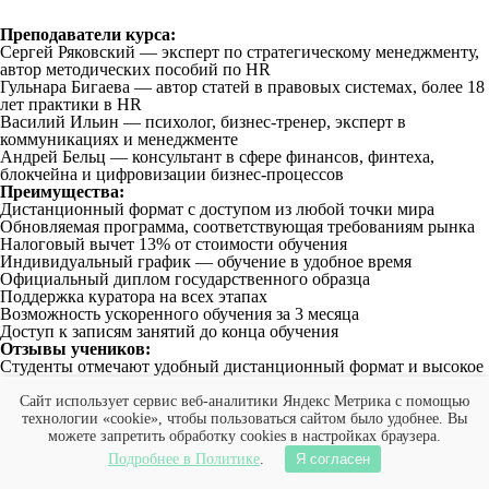
Преподаватели курса:
Сергей Ряковский — эксперт по стратегическому менеджменту,
автор методических пособий по HR
Гульнара Бигаева — автор статей в правовых системах, более 18
лет практики в HR
Василий Ильин — психолог, бизнес-тренер, эксперт в
коммуникациях и менеджменте
Андрей Бельц — консультант в сфере финансов, финтеха,
блокчейна и цифровизации бизнес-процессов
Преимущества:
Дистанционный формат с доступом из любой точки мира
Обновляемая программа, соответствующая требованиям рынка
Налоговый вычет 13% от стоимости обучения
Индивидуальный график — обучение в удобное время
Официальный диплом государственного образца
Поддержка куратора на всех этапах
Возможность ускоренного обучения за 3 месяца
Доступ к записям занятий до конца обучения
Отзывы учеников:
Студенты отмечают удобный дистанционный формат и высокое
качество материалов. Похвально отзываются о преподавателях и
доступности кураторов. Многие подчеркивают, что курс дал
Сайт использует сервис веб-аналитики Яндекс Метрика с помощью
реальные навыки для работы в hr-сфере и помог понять
технологии «cookie», чтобы пользоваться сайтом было удобнее. Вы
внутренние процессы компаний. Часто выделяют возможность
можете запретить обработку cookies в настройках браузера.
учиться без отрыва от работы и гибкий график. Особенно
Подробнее в Политике
.
Я согласен
ценится то, что после прохождения курсов выпускники
чувствуют уверенность в профессии и могут сразу применять