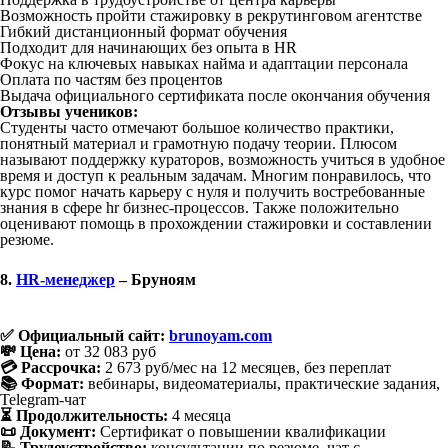
Возможность пройти стажировку в рекрутинговом агентстве
Гибкий дистанционный формат обучения
Подходит для начинающих без опыта в HR
Фокус на ключевых навыках найма и адаптации персонала
Оплата по частям без процентов
Выдача официального сертификата после окончания обучения
Отзывы учеников:
Студенты часто отмечают большое количество практики,
понятный материал и грамотную подачу теории. Плюсом
называют поддержку кураторов, возможность учиться в удобное
время и доступ к реальным задачам. Многим понравилось, что
курс помог начать карьеру с нуля и получить востребованные
знания в сфере hr бизнес-процессов. Также положительно
оценивают помощь в прохождении стажировки и составлении
резюме.
8.
HR-менеджер
– Бруноям
✅ Официальный сайт:
brunoyam.com
💸 Цена:
от 32 083 руб
💳 Рассрочка:
2 673 руб/мес на 12 месяцев, без переплат
📚 Формат:
вебинары, видеоматериалы, практические задания,
Telegram-чат
⏳ Продолжительность:
4 месяца
📜 Документ:
Сертификат о повышении квалификации
📝 Трудоустройство:
консультации по резюме, чат с