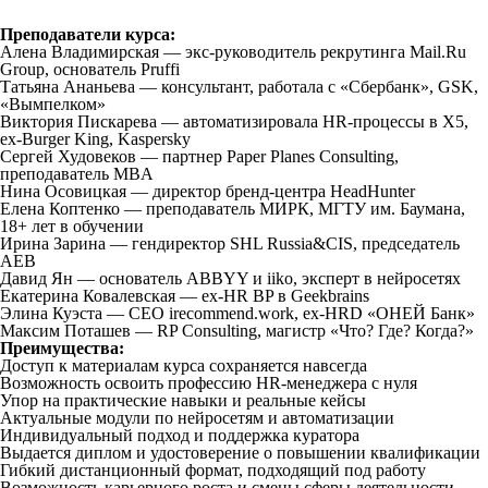
Преподаватели курса:
Алена Владимирская — экс-руководитель рекрутинга Mail.Ru
Group, основатель Pruffi
Татьяна Ананьева — консультант, работала с «Сбербанк», GSK,
«Вымпелком»
Виктория Пискарева — автоматизировала HR-процессы в Х5,
ex-Burger King, Kaspersky
Сергей Худовеков — партнер Paper Planes Consulting,
преподаватель MBA
Нина Осовицкая — директор бренд-центра HeadHunter
Елена Коптенко — преподаватель МИРК, МГТУ им. Баумана,
18+ лет в обучении
Ирина Зарина — гендиректор SHL Russia&CIS, председатель
AEB
Давид Ян — основатель ABBYY и iiko, эксперт в нейросетях
Екатерина Ковалевская — ex-HR BP в Geekbrains
Элина Куэста — CEO irecommend.work, ex-HRD «ОНЕЙ Банк»
Максим Поташев — RP Consulting, магистр «Что? Где? Когда?»
Преимущества:
Доступ к материалам курса сохраняется навсегда
Возможность освоить профессию HR-менеджера с нуля
Упор на практические навыки и реальные кейсы
Актуальные модули по нейросетям и автоматизации
Индивидуальный подход и поддержка куратора
Выдается диплом и удостоверение о повышении квалификации
Гибкий дистанционный формат, подходящий под работу
Возможность карьерного роста и смены сферы деятельности