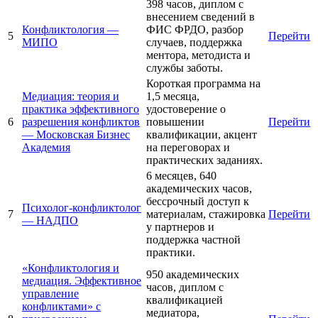
398 часов, диплом с
внесением сведений в
Конфликтология —
ФИС ФРДО, разбор
5
Перейти
МИПО
случаев, поддержка
ментора, методиста и
службы заботы.
Короткая программа на
Медиация: теория и
1,5 месяца,
практика эффективного
удостоверение о
6
разрешения конфликтов
повышении
Перейти
— Московская Бизнес
квалификации, акцент
Академия
на переговорах и
практических заданиях.
6 месяцев, 640
академических часов,
бессрочный доступ к
Психолог-конфликтолог
7
материалам, стажировка
Перейти
— НАДПО
у партнеров и
поддержка частной
практики.
«Конфликтология и
950 академических
медиация. Эффективное
часов, диплом с
управление
квалификацией
конфликтами» с
медиатора,