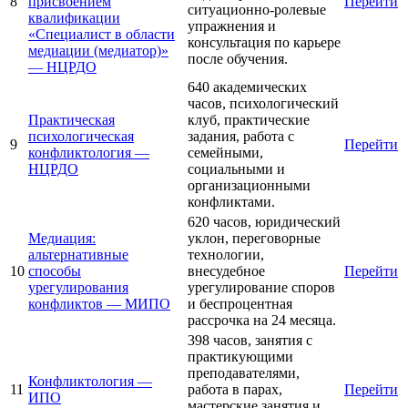
8
присвоением
Перейти
ситуационно-ролевые
квалификации
упражнения и
«Специалист в области
консультация по карьере
медиации (медиатор)»
после обучения.
— НЦРДО
640 академических
часов, психологический
Практическая
клуб, практические
психологическая
задания, работа с
9
Перейти
конфликтология —
семейными,
НЦРДО
социальными и
организационными
конфликтами.
620 часов, юридический
Медиация:
уклон, переговорные
альтернативные
технологии,
10
способы
внесудебное
Перейти
урегулирования
урегулирование споров
конфликтов — МИПО
и беспроцентная
рассрочка на 24 месяца.
398 часов, занятия с
практикующими
преподавателями,
Конфликтология —
11
работа в парах,
Перейти
ИПО
мастерские занятия и