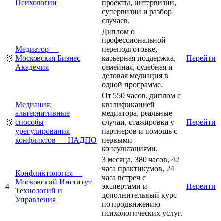
Психологии
проекты, интервизии,
супервизии и разбор
случаев.
Диплом о
профессиональной
Медиатор —
переподготовке,
🥈
Московская Бизнес
карьерная поддержка,
Перейти
Академия
семейная, судебная и
деловая медиация в
одной программе.
От 550 часов, диплом с
Медиация:
квалификацией
альтернативные
медиатора, реальные
🥉
способы
случаи, стажировка у
Перейти
урегулирования
партнеров и помощь с
конфликтов — НАДПО
первыми
консультациями.
3 месяца, 380 часов, 42
часа практикумов, 24
Конфликтология —
часа встреч с
Московский Институт
4
экспертами и
Перейти
Технологий и
дополнительный курс
Управления
по продвижению
психологических услуг.