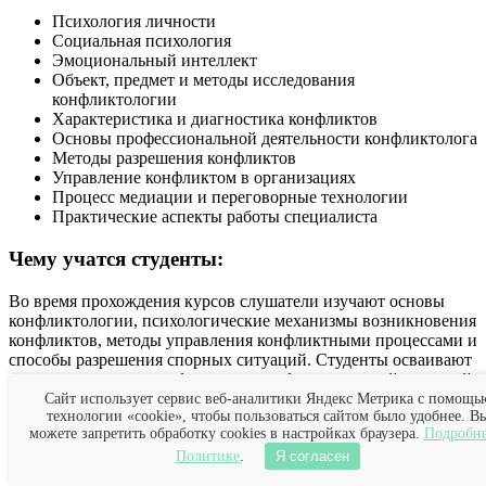
Психология личности
Социальная психология
Эмоциональный интеллект
Объект, предмет и методы исследования
конфликтологии
Характеристика и диагностика конфликтов
Основы профессиональной деятельности конфликтолога
Методы разрешения конфликтов
Управление конфликтом в организациях
Процесс медиации и переговорные технологии
Практические аспекты работы специалиста
Чему учатся студенты:
Во время прохождения курсов слушатели изучают основы
конфликтологии, психологические механизмы возникновения
конфликтов, методы управления конфликтными процессами и
способы разрешения спорных ситуаций. Студенты осваивают
навык разрешения конфликтов в профессиональной и личной
сфере, учатся проводить диагностику, применять методы
Сайт использует сервис веб-аналитики Яндекс Метрика с помощь
технологии «cookie», чтобы пользоваться сайтом было удобнее. В
медиации и психологического консультирования. Обучение
можете запретить обработку cookies в настройках браузера.
Подробне
помогает освоить навыки эффективного общения, анализа
поведения участников конфликта и выбора оптимальных
Политике
.
Я согласен
решений в различных условиях. Выпускники получают