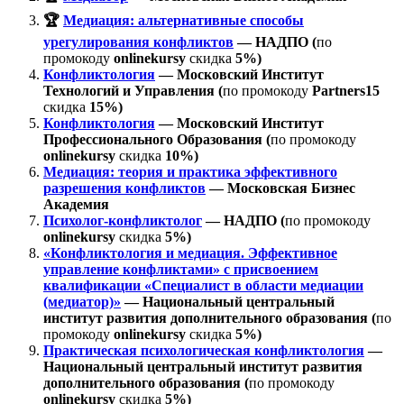
🏆
Медиация: альтернативные способы
урегулирования конфликтов
— НАДПО (
по
промокоду
onlinekursy
скидка
5%)
Конфликтология
— Московский Институт
Технологий и Управления (
по промокоду
Partners15
скидка
15%)
Конфликтология
— Московский Институт
Профессионального Образования (
по промокоду
onlinekursy
скидка
10%)
Медиация: теория и практика эффективного
разрешения конфликтов
— Московская Бизнес
Академия
Психолог-конфликтолог
— НАДПО (
по промокоду
onlinekursy
скидка
5%)
«Конфликтология и медиация. Эффективное
управление конфликтами» с присвоением
квалификации «Специалист в области медиации
(медиатор)»
— Национальный центральный
институт развития дополнительного образования (
по
промокоду
onlinekursy
скидка
5%)
Практическая психологическая конфликтология
—
Национальный центральный институт развития
дополнительного образования (
по промокоду
onlinekursy
скидка
5%)