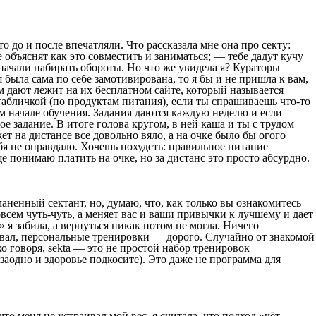
 до и после впечатляли. Что рассказала мне она про секту:
е объяснят как это совместить и заниматься; — тебе дадут кучу
 начали набирать обороты. Но что же увидела я? Кураторы
 была сама по себе замотивирована, то я бы и не пришла к вам,
м дают лежит на их бесплатном сайте, который называется
табличкой (по продуктам питания), если ты спрашиваешь что-то
ом начале обучения. Задания даются каждую неделю и если
вое задание. В итоге голова кругом, в ней каша и ты с трудом
ет на дистансе все довольно вяло, а на очке было бы огого
 себя не оправдало. Хочешь похудеть: правильное питание
е понимаю платить на очке, но за дистанс это просто абсурдно.
аненный сектант, но, думаю, что, как только вы ознакомитесь
всем чуть-чуть, а меняет вас и ваши привычки к лучшему и дает
ь» я забила, а вернуться никак потом не могла. Ничего
овал, персональные тренировки — дорого. Случайно от знакомой
 говоря, sekta — это не простой набор тренировок
заодно и здоровье подкосите). Это даже не программа для
то меня не устраивал мой вес, я считала, что подход «чёт