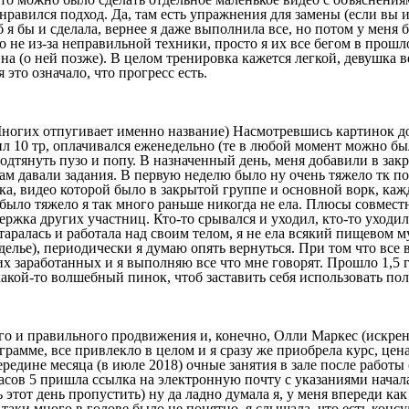
онравился подход. Да, там есть упражнения для замены (если вы
б я бы и сделала, вернее я даже выполнила все, но потом у меня
о не из-за неправильной техники, просто я их все бегом в прошл
а (о ней позже). В целом тренировка кажется легкой, девушка в
 это означало, что прогресс есть.
 Многих отпугивает именно название) Насмотревшись картинок до
тоил 10 тр, оплачивался еженедельно (те в любой момент можно б
тянуть пузо и попу. В назначенный день, меня добавили в закры
Нам давали задания. В первую неделю было ну очень тяжело тк по
ка, видео которой было в закрытой группе и основной ворк, ка
было тяжело я так много раньше никогда не ела. Плюсы совмест
ржка других участниц. Кто-то срывался и уходил, кто-то уходи
таралась и работала над своим телом, я не ела всякий пищевом м
езделье), периодически я думаю опять вернуться. При том что вс
х заработанных и я выполняю все что мне говорят. Прошло 1,5 г
акой-то волшебный пинок, чтоб заставить себя использовать по
го и правильного продвижения и, конечно, Олли Маркес (искренн
рамме, все привлекло в целом и я сразу же приобрела курс, цен
середине месяца (в июле 2018) очные занятия в зале после работ
часов 5 пришла ссылка на электронную почту с указаниями начала
ь этот день пропустить) ну да ладно думала я, у меня впереди ка
-таки много в голове было не понятно, я слышала, что есть конс