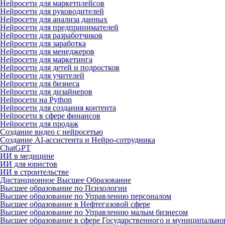
Нейросети для маркетплейсов
Нейросети для руководителей
Нейросети для анализа данных
Нейросети для предпринимателей
Нейросети для разработчиков
Нейросети для заработка
Нейросети для менеджеров
Нейросети для маркетинга
Нейросети для детей и подростков
Нейросети для учителей
Нейросети для бизнеса
Нейросети для дизайнеров
Нейросети на Python
Нейросети для создания контента
Нейросети в сфере финансов
Нейросети для продаж
Создание видео с нейросетью
Создание AI-ассистента и Нейро-сотрудника
ChatGPT
ИИ в медицине
ИИ для юристов
ИИ в строительстве
Дистанционное Высшее Образование
Высшее образование по Психологии
Высшее образование по Управлению персоналом
Высшее образование в Нефтегазовой сфере
Высшее образование по Управлению малым бизнесом
Высшее образование в сфере Государственного и муниципально