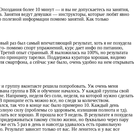
Опоздания более 10 минут — и вы не допускаетесь на занятия,
да. Занятия ведут девушки — инструкторы, которые любят явно
ого полезной информации помимо занятий. Как только
ервый раз был самый впечатляющий результат, хоть я не похудела
ого- помимо спорт упражнений, курс дает инфо по питанию,
 Третий опыт странный. Я выложилась на 100%, но результата
е по принципу тарелки. Поддержка куратора хорошая, видимо
ля смартфона, а сейчас уже было, очень удобно на нем открывать
йт и группу вконтакте решила попробовать. Уж очень меня
ована группа в ВК и обучение началось. У каждой группы свой
е. Например, неделя без соли, неделя, на которой нужно сделать
В принципе есть можно все, но следя за количеством.
лся, так что в конце нас было примерно 10. Каждый день
олную силу (проблемы со здоровьем, излишняя полнота и тд).
ать все хорошо. Я прошла все 9 недель. В результате я похудела
ь придерживаться такому стилю жизни, но буквально через пару
же есть 5 раз в день и навсегда удавалось есть правильную
 Результат зависит только от вас. Не ленитесь и у вас все