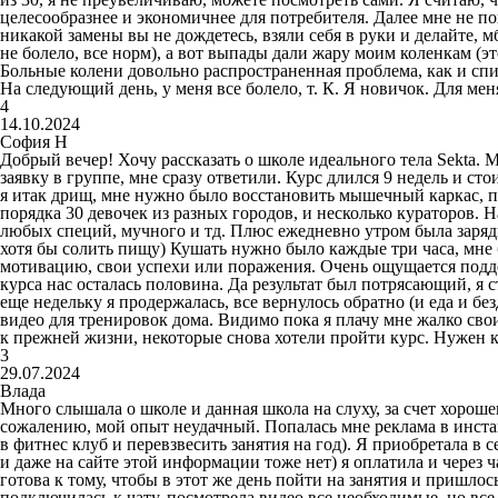
целесообразнее и экономичнее для потребителя. Далее мне не п
никакой замены вы не дождетесь, взяли себя в руки и делайте, м
не болело, все норм), а вот выпады дали жару моим коленкам (эт
Больные колени довольно распространенная проблема, как и спин
На следующий день, у меня все болело, т. К. Я новичок. Для меня
4
14.10.2024
София Н
Добрый вечер! Хочу рассказать о школе идеального тела Sekta.
заявку в группе, мне сразу ответили. Курс длился 9 недель и с
я итак дрищ, мне нужно было восстановить мышечный каркас, под
порядка 30 девочек из разных городов, и несколько кураторов. 
любых специй, мучного и тд. Плюс ежедневно утром была заряд
хотя бы солить пищу) Кушать нужно было каждые три часа, мне 
мотивацию, свои успехи или поражения. Очень ощущается подде
курса нас осталась половина. Да результат был потрясающий, я с
еще недельку я продержалась, все вернулось обратно (и еда и б
видео для тренировок дома. Видимо пока я плачу мне жалко свои
к прежней жизни, некоторые снова хотели пройти курс. Нужен к
3
29.07.2024
Влада
Много слышала о школе и данная школа на слуху, за счет хороше
сожалению, мой опыт неудачный. Попалась мне реклама в инстаг
в фитнес клуб и перевзвесить занятия на год). Я приобретала в 
и даже на сайте этой информации тоже нет) я оплатила и через 
готова к тому, чтобы в этот же день пойти на занятия и пришлос
подключилась к чату, посмотрела видео все необходимые, но все