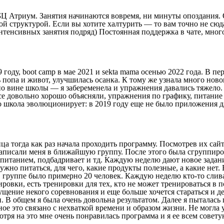
 БЦ Атриум. Занятия начинаются вовремя, ни минуты опоздания. 
ой структурой. Если вы хотите халтурить — то вам точно не сю
3 интенсивных занятия подряд) Постоянная поддержка в чате, мн
9 году, boot camp в мае 2021 и sekta mama осенью 2022 года. В п
 попа и живот, улучшилась осанка. К тому же узнала много нов
по вине школы — я забеременела и упражнения давались тяжело.
 все довольно хорошо объясняли, упражнения по графику, питани
то школа эволюционирует: в 2019 году еще не было приложения д
ица тогда как раз начала проходить программу. Посмотрев их са
 записали меня в ближайшую группу. После этого была сгруппир
м питанием, подбадривает и тд. Каждую неделю дают новое задани
жно питаться, для чего, какие продукты полезные, а какие нет. 
в группе было примерно 20 человек. Каждую неделю кто-то слива
вки, есть тренировки для тех, кто не может тренироваться в п
щение некого соревнования и еще больше хочется стараться и дел
и. В общем я была очень довольна результатом. Далее я пыталас
ое это связано с нехваткой времени и образом жизни. Не могла у
тря на это мне очень понравилась программа и я ее всем советую.