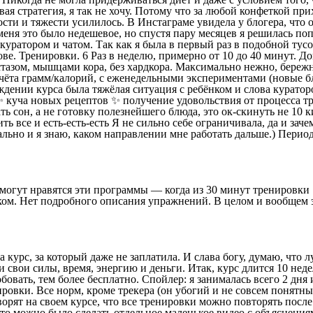
ая стратегия, я так не хочу. Потому что за любой конфеткой прих
сти и тяжести усилилось. В Инстаграме увидела у блогера, что 
 меня это было недешевое, но спустя пару месяцев я решилась по
куратором и чатом. Так как я была в первый раз в подобной тусо
ве. Тренировки. 6 Раз в неделю, примерно от 10 до 40 минут. Д
азом, мышцами кора, без хардкора. Максимально нежно, бережно,
чёта грамм/калорий, с еженедельными экспериментами (новые блю
ждении курса была тяжёлая ситуация с ребёнком и слова кураторо
 куча новых рецептов ✨ получение удовольствия от процесса тре
брать сон, а не готовку полезнейшего блюда, это ок-скинуть не 1
ь все и есть-есть-есть Я не сильно себе ограничивала, да и зач
льно и я знаю, каком направлении мне работать дальше.) Перио
могут нравятся эти программы — когда из 30 минут тренировки 
м. Нет подробного описания упражнений. В целом и вообщем это
 курс, за который даже не заплатила. И слава богу, думаю, что
и свои силы, время, энергию и деньги. Итак, курс длится 10 нед
овать, тем более бесплатно. Спойлер: я занималась всего 2 дня 
ировки. Все норм, кроме трекера (он убогий и не совсем понятн
оворят на своем курсе, что все тренировки можно повторять посл
что можно было сделать отдельное маленькое видео с объяснениям