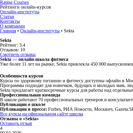
Rating Courses
Рейтинги
онлайн-курсов
Онлайн-институты
Статьи
Контакты
О компании
Главная
•
Онлайн-институты
•
Sekta
Sekta
Рейтинг: 3.4
Отзывов: 10
Смотреть отзывы
Sekta — онлайн-школа фитнеса
Уже более 11 лет на рынке, Sekta привлекла 450 000 выпускнико
Особенности курсов
Курсы по здоровому питанию и фитнесу доступны офлайн в Моск
Программы подходят для новичков, будущих и молодых мам, люд
Sekta предлагает краткосрочные курсы для работы над отдельн
Профессиональная команда
В школе работают 70 профессиональных тренеров и консультант
Публикации о школе
Публикации в прессе:
Forbes, РИА Новости, Москвич, Gazeta.SP
Все курсы на официальном сайте школы
Отзывы о «Sekta»
Оставить отзыв
4
09.04.2026