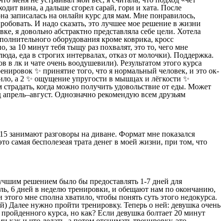
одит вина, а дальше сгорел сарай, гори и хата. После
она записалась на онлайн курс для мам. Мне понравилось,
пробовать. И надо сказать, это лучшее мое решение в жизни
вке, я довольно абстрактно представляла себе цели. Хотела
ополнительного оборудования кроме коврика, кросс
 за 10 минут тебя тыщу раз похвалят, это то, чего мне
да, еда в строгих интервалах, отказ от молочки). Поддержка.
в в лк и чате очень воодушевили). Результатом этого курса
нировок ✨ принятие того, что я нормальный человек, и это ок-
0 кило, а 2 ✨ ощущение упругости в мышцах и лёгкости ✨
ем страдать, когда можно получить удовольствие от еды. Может
д апрель–август. Однозначно рекомендую всем друзьям
15 занимают разговоры на диване. Формат мне показался
 самая бесполезеая трата денег в моей жизни, при том, что
 лучшим решением было бы предоставлять 1-7 дней для
ель, 6 дней в неделю тренировки, и обещают нам по окончанию,
и этого мне сполна хватило, чтобы понять суть этого недокурса.
ый) Далее нужно пройти тренировку. Теперь о ней: девушка очень
е пройденного курса, но как? Если девушка болтает 20 минут
и как и что делать, а потом отснимать тренировку, это