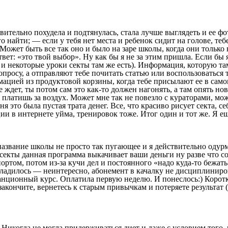
ельно похудела и подтянулась, стала лучше выглядеть и ее фото
о найти; — если у тебя нет места и ребенок сидит на голове, теб
Может быть все так оно и было на заре школы, когда они только
ет: «это твой выбор». Ну как бы я не за этим пришла. Если бы я
 и некоторые уроки секты там же есть). Информация, которую та
просу, а отправляют тебе почитать статью или воспользоваться 
рмацией из продуктовой корзины, когда тебе присылают ее в сам
е ждет, ты потом сам это как-то должен нагонять, а там опять но
 платишь за воздух. Может мне так не повезло с кураторами, мож
меня это была пустая трата денег. Все, что красиво рисует секта,
ии в интернете уйма, тренировок тоже. Итог один и тот же. Я ещ
название школы не просто так пугающее и я действительно одурм
секты данная программа выкачивает ваши деньги ну разве что со
спортом, потом из-за кучи дел и постоянного «надо куда-то бежат
е ладилось — неинтересно, абонемент в качалку не дисциплинир
анционный курс. Оплатила первую неделю. И понеслось:) Коротко
акончите, вернетесь к старым привычкам и потеряете результат (
 Никогда не могла придерживаться диет и даже с условием того, ч