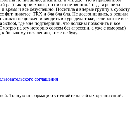
й раз) так происходит, но никто не звонил. Тогда я решила
ни и время и все безуспешно. Посетила я вперые группу в субботу
осс фит, пилатес, TRX и бла бла бла. Не дозвонившись, я решила
ь никто не должен и вводить в курс дела тоже, если хотите все
a School, где мне подтвердили, что должны позвонить и все
мотрю на эту историю совсем без агрессии, а уже с юмором:)
, к большому сожалению, тоже не буду.
льзовательского соглашения
вшей. Точную информацию уточняйте на сайтах организаций.