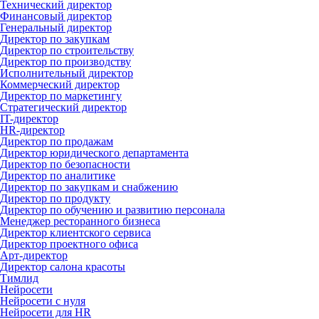
Технический директор
Финансовый директор
Генеральный директор
Директор по закупкам
Директор по строительству
Директор по производству
Исполнительный директор
Коммерческий директор
Директор по маркетингу
Стратегический директор
IT-директор
HR-директор
Директор по продажам
Директор юридического департамента
Директор по безопасности
Директор по аналитике
Директор по закупкам и снабжению
Директор по продукту
Директор по обучению и развитию персонала
Менеджер ресторанного бизнеса
Директор клиентского сервиса
Директор проектного офиса
Арт-директор
Директор салона красоты
Тимлид
Нейросети
Нейросети с нуля
Нейросети для HR