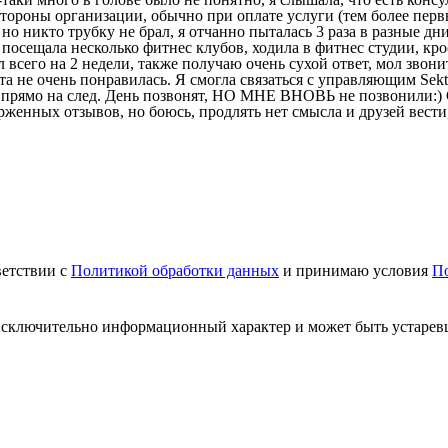
стороны организации, обычно при оплате услуги (тем более первы
, но никто трубку не брал, я отчанно пыталась 3 раза в разные д
 Я посещала несколько фитнес клубов, ходила в фитнес студии, кр
всего на 2 недели, также получаю очень сухой ответ, мол звонит
та не очень понравилась. Я смогла связаться с управляющим Sekt
 прямо на след. День позвонят, НО МНЕ ВНОВЬ не позвонили:) С
рженных отзывов, но боюсь, продлять нет смысла и друзей вести
ветствии с
Политикой обработки данных
и принимаю условия
По
т исключительно информационный характер и может быть устаре