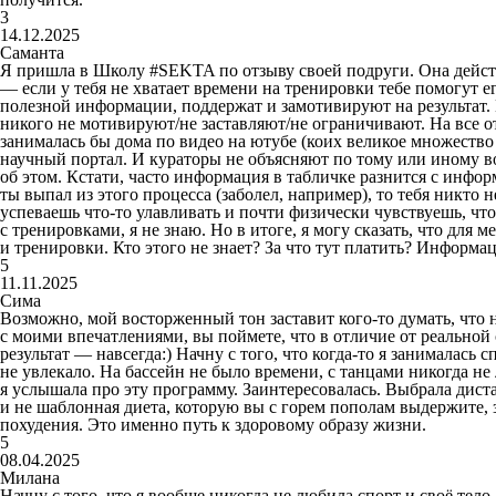
3
14.12.2025
Саманта
Я пришла в Школу #SEKTA по отзыву своей подруги. Она действит
— если у тебя не хватает времени на тренировки тебе помогут ег
полезной информации, поддержат и замотивируют на результат. 
никого не мотивируют/не заставляют/не ограничивают. На все отв
занималась бы дома по видео на ютубе (коих великое множество
научный портал. И кураторы не объясняют по тому или иному во
об этом. Кстати, часто информация в табличке разнится с инфо
ты выпал из этого процесса (заболел, например), то тебя никто н
успеваешь что-то улавливать и почти физически чувствуешь, что
с тренировками, я не знаю. Но в итоге, я могу сказать, что для 
и тренировки. Кто этого не знает? За что тут платить? Информац
5
11.11.2025
Сима
Возможно, мой восторженный тон заставит кого-то думать, что 
с моими впечатлениями, вы поймете, что в отличие от реальной 
результат — навсегда:) Начну с того, что когда-то я занималась 
не увлекало. На бассейн не было времени, с танцами никогда н
я услышала про эту программу. Заинтересовалась. Выбрала дист
и не шаблонная диета, которую вы с горем пополам выдержите, з
похудения. Это именно путь к здоровому образу жизни.
5
08.04.2025
Милана
Начну с того, что я вообще никогда не любила спорт и своё тело.