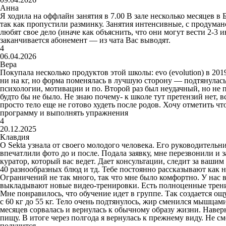
Анна
Я ходила на оффлайн занятия в 7.00 В зале несколько месяцев в
так как пропустили разминку. Занятия интенсивные, с продуман
любят свое дело (иначе как объяснить, что они могут вести 2-
заканчивается абонемент — из чата Вас выводят.
4
06.04.2026
Вера
Покупала несколько продуктов этой школы: evo (evolution) в 201
ни на кг, но форма поменялась в лучшую сторону — подтянулась
психологии, мотивации и по. Второй раз был неудачный, но не 
будто бы не было. Не знаю почему- к школе тут претензий нет,
просто тело еще не готово худеть после родов. Хочу отметить ч
программу и выполнять упражнения
4
20.12.2025
Клавдия
О Sekta узнала от своего молодого человека. Его руководительн
впечатлили фото до и после. Подала заявку, мне перезвонили и
куратор, который вас ведет. Дает консультации, следит за ваши
40 разнообразных блюд и тд. Тебе постоянно рассказывают как ну
Ограничений не так много, так что мне было комфортно. У нас 
выкладывают новые видео-тренировки. Есть полноценные трениро
Мне понравилось, что обучение идет в группе. Так создается ощу
с 60 кг до 55 кг. Тело очень подтянулось, жир сменился мышцам
месяцев сорвалась и вернулась к обычному образу жизни. Наверн
пищу. В итоге через полгода я вернулась к прежнему виду. Не смо
получится.