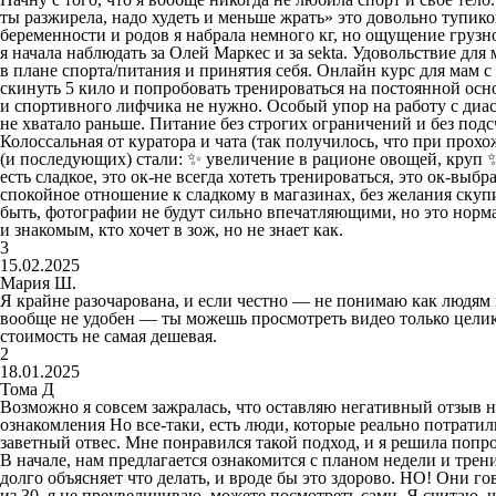
ты разжирела, надо худеть и меньше жрать» это довольно тупиков
беременности и родов я набрала немного кг, но ощущение грузно
я начала наблюдать за Олей Маркес и за sekta. Удовольствие для
в плане спорта/питания и принятия себя. Онлайн курс для мам с 
скинуть 5 кило и попробовать тренироваться на постоянной осно
и спортивного лифчика не нужно. Особый упор на работу с диаст
не хватало раньше. Питание без строгих ограничений и без подс
Колоссальная от куратора и чата (так получилось, что при прохо
(и последующих) стали: ✨ увеличение в рационе овощей, круп ✨
есть сладкое, это ок-не всегда хотеть тренироваться, это ок-вы
спокойное отношение к сладкому в магазинах, без желания скупит
быть, фотографии не будут сильно впечатляющими, но это норма
и знакомым, кто хочет в зож, но не знает как.
3
15.02.2025
Мария Ш.
Я крайне разочарована, и если честно — не понимаю как людям 
вообще не удобен — ты можешь просмотреть видео только целико
стоимость не самая дешевая.
2
18.01.2025
Тома Д
Возможно я совсем зажралась, что оставляю негативный отзыв на
ознакомления Но все-таки, есть люди, которые реально потратил
заветный отвес. Мне понравился такой подход, и я решила попроб
В начале, нам предлагается ознакомится с планом недели и трен
долго объясняет что делать, и вроде бы это здорово. НО! Они г
из 30, я не преувеличиваю, можете посмотреть сами. Я считаю, 