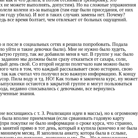
 их не можете выполнять, допустим). Но на сложные упражнения
 болели колени из-за выпадов (там еще были приседания, от них
ом году убила). И вот в таких случаях замены нет. Почему?
едь все время болтает, чем отвлекает от больных ощущений.
 и после в социальных сетях я решила попробовать. Подала
ыло уйти и такие девочки были). Мне не нужно было худеть,
тую группу, так же добавили меня в чат. В группе у нас было
 заданию мы должны были сразу отказаться от сахара, соли,
ждый день свой. Со второй недели полегчало нам можно было
ного чата в том, что каждый рассказывает свою историю, свою
л так как считал что получил всю важную информацию. К концу
усор. Пила воду и тд. НО! Как только я закончила курс, ну может
е выпускники остаются в закрытой группе и могут пользоваться
ода, недавно списывались с девочками, все вернулись
лученные знания.
е восхищаюсь с т. З. Реализации идеи в массы), но к огромному
а была вполне приемлемая (если срванивать годовую карту
ы (при покупке не было информации о сроке курса, что странно,
 занятий прямо в тот день, который я купила (конечно я не была
к минимум месяц. Я заполнила анкету, котора была в сслыке,
ультанты по питанию, дневники и мн. Др. , Но в присланном